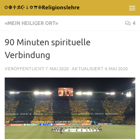
Unter dem Inhalt
«MEIN HEILIGER ORT»
4
90 Minuten spirituelle
Verbindung
VERÖFFENTLICHT
7. MAI 2020
· AKTUALISIERT
4. MAI 2020