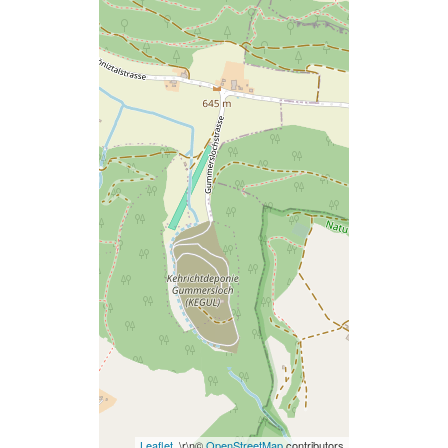
Leaflet
, \r\n©
OpenStreetMap
contributors