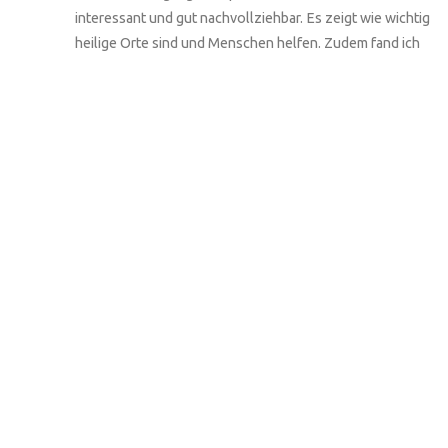
interessant und gut nachvollziehbar. Es zeigt wie wichtig
heilige Orte sind und Menschen helfen. Zudem fand ich
es besonders spannend zu lesen, wie die Person ihre
heiligen Orte gerne mit anderen teilt. Meistens behält
man einen Ort für sich, damit er wie seine Heiligkeit
bewahrt, aber die Protagonistin macht gerade das
Gegenteil und erzählt anderen davon – somit können
auch Personen zur Heiligkeit eines Ortes beitragen.
Auch mich wundert es, wieso gerade die Natur eine so
wichtige Rolle spielt beim Gefühl der Heiligkeit. Zudem
spricht sie von ihren heiligen Orten in Deutschland in der
Vergangenheit – heisst das, dass diese "alten" heiligen
Orte nicht mehr heilig sind – auch, wenn sie zu ihnen
zurückkehrt?
Ich wünsche dir alles Gute für die Zukunft!
Liebe Grüsse
Zhiqing